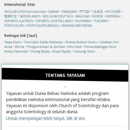
International Sites
עברית
ENGLISH (US/International)
DANSK
FRANÇAIS
日本語
РУССКИЙ
繁體中文
NEDERLANDS
BELGIUM
DEUTSCH
MAGYAR
NORSK
SVENSKA
ESPAÑOL (LATINO)
ESPAÑOL (CASTELLANO)
ΕΛΛΗΝΙΚA
ITALIANO
PORTUGUÊS
PORTUGUÊS (BRASIL)
BAHASA INDONESIA
Berbagai link (taut)
Siapa Kami
Temukan Fakta-Faktanya
Buklet-Buklet Gratis
Libatkan Diri
Anda
Berita
Pengunduhan & Sumber Informasi
Penandatangan Ikrar
Bebas Narkoba
Orang Nyata—Kisah Nyata
Hubungi Kami
TENTANG YAYASAN
Yayasan untuk Dunia Bebas Narkoba adalah program
pendidikan narkoba internasional yang bersifat nirlaba.
Yayasan ini disponsori oleh Church of Scientology dan para
anggota Scientology di seluruh dunia.
Untuk mempelajari lebih lanjut, klik di sini.