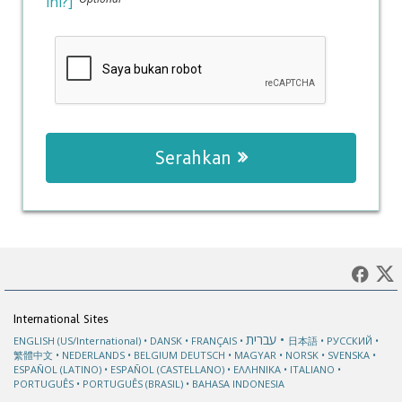
ini?]
Serahkan
International Sites
עברית
ENGLISH (US/International)
DANSK
FRANÇAIS
日本語
РУССКИЙ
繁體中文
NEDERLANDS
BELGIUM
DEUTSCH
MAGYAR
NORSK
SVENSKA
ESPAÑOL (LATINO)
ESPAÑOL (CASTELLANO)
ΕΛΛΗΝΙΚA
ITALIANO
PORTUGUÊS
PORTUGUÊS (BRASIL)
BAHASA INDONESIA