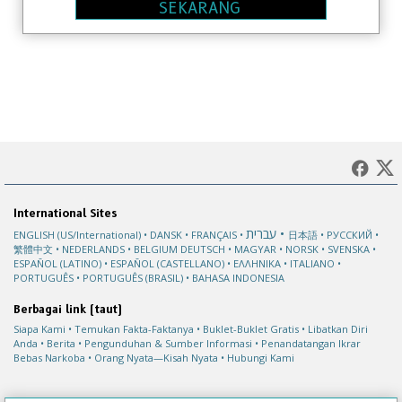
SEKARANG
International Sites
עברית
ENGLISH (US/International)
DANSK
FRANÇAIS
日本語
РУССКИЙ
繁體中文
NEDERLANDS
BELGIUM
DEUTSCH
MAGYAR
NORSK
SVENSKA
ESPAÑOL (LATINO)
ESPAÑOL (CASTELLANO)
ΕΛΛΗΝΙΚA
ITALIANO
PORTUGUÊS
PORTUGUÊS (BRASIL)
BAHASA INDONESIA
Berbagai link (taut)
Siapa Kami
Temukan Fakta-Faktanya
Buklet-Buklet Gratis
Libatkan Diri
Anda
Berita
Pengunduhan & Sumber Informasi
Penandatangan Ikrar
Bebas Narkoba
Orang Nyata—Kisah Nyata
Hubungi Kami