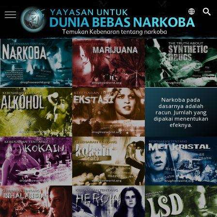
Narkoba pada
Orang-orang muda
Diperkirakan sekitar
dasarnya adalah
dewasa ini terekspos
208 juta orang di
racun. Jumlah yang
narkoba lebih awal
seluruh dunia
dipakai menentukan
daripada sebelumnya.
menggunakan narkoba
efeknya.