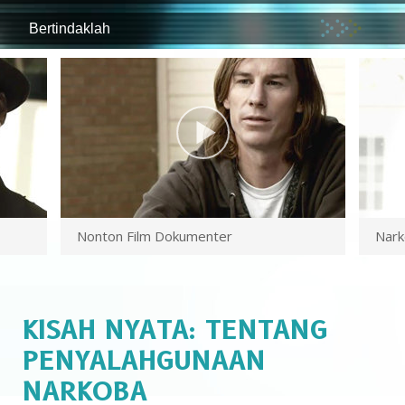
Bertindaklah
Nonton Film Dokumenter
Nark
KISAH NYATA: TENTANG
PENYALAHGUNAAN
NARKOBA