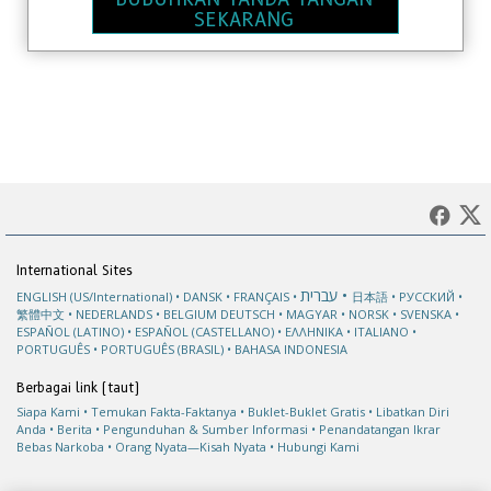
SEKARANG
International Sites
עברית
ENGLISH (US/International)
DANSK
FRANÇAIS
日本語
РУССКИЙ
繁體中文
NEDERLANDS
BELGIUM
DEUTSCH
MAGYAR
NORSK
SVENSKA
ESPAÑOL (LATINO)
ESPAÑOL (CASTELLANO)
ΕΛΛΗΝΙΚA
ITALIANO
PORTUGUÊS
PORTUGUÊS (BRASIL)
BAHASA INDONESIA
Berbagai link (taut)
Siapa Kami
Temukan Fakta-Faktanya
Buklet-Buklet Gratis
Libatkan Diri
Anda
Berita
Pengunduhan & Sumber Informasi
Penandatangan Ikrar
Bebas Narkoba
Orang Nyata—Kisah Nyata
Hubungi Kami