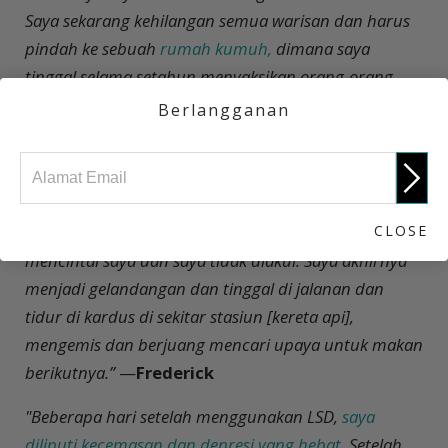
Saya sekarang kehilangan semua warisan dan harus
pindah ke sebuah
rumah kumuh,
dimana saya
tinggal selama setahun menyaksikan orang-orang
meninggal, kehilangan usaha saya dan menjadi
Berlangganan
seorang pencuri.
“Saya ditangkap pada bulan November 2003 karena
mencoba merampok dan dipenjarakan. Saya telah
CLOSE
menyakiti dan kehilangan orang-orang yang
mencintai saya dan saya tidak diakui. Saya akhirnya
menjadi gelandangan dan tinggal di jalanan dan
tidur di kardus di sekitar stasiun [kereta api],
mengemis dan berjuang mencari upaya untuk makan
berikutnya.”
—
Frederick
"Beberapa hari setelah menggunakan LSD,
saya
diliputi kecemasan dan depresi yang hebat
. Setelah