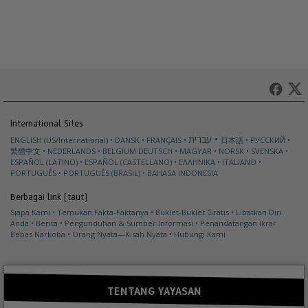
International Sites
עברית
ENGLISH (US/International)
DANSK
FRANÇAIS
日本語
РУССКИЙ
繁體中文
NEDERLANDS
BELGIUM
DEUTSCH
MAGYAR
NORSK
SVENSKA
ESPAÑOL (LATINO)
ESPAÑOL (CASTELLANO)
ΕΛΛΗΝΙΚA
ITALIANO
PORTUGUÊS
PORTUGUÊS (BRASIL)
BAHASA INDONESIA
Berbagai link (taut)
Siapa Kami
Temukan Fakta-Faktanya
Buklet-Buklet Gratis
Libatkan Diri
Anda
Berita
Pengunduhan & Sumber Informasi
Penandatangan Ikrar
Bebas Narkoba
Orang Nyata—Kisah Nyata
Hubungi Kami
TENTANG YAYASAN