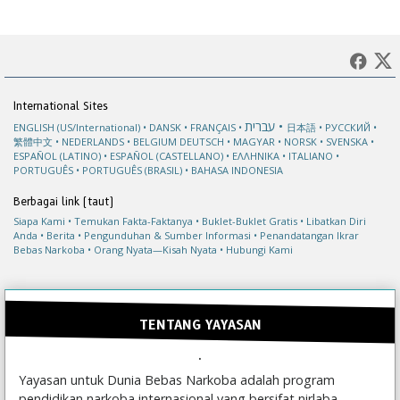
International Sites
עברית
ENGLISH (US/International)
DANSK
FRANÇAIS
日本語
РУССКИЙ
繁體中文
NEDERLANDS
BELGIUM
DEUTSCH
MAGYAR
NORSK
SVENSKA
ESPAÑOL (LATINO)
ESPAÑOL (CASTELLANO)
ΕΛΛΗΝΙΚA
ITALIANO
PORTUGUÊS
PORTUGUÊS (BRASIL)
BAHASA INDONESIA
Berbagai link (taut)
Siapa Kami
Temukan Fakta-Faktanya
Buklet-Buklet Gratis
Libatkan Diri
Anda
Berita
Pengunduhan & Sumber Informasi
Penandatangan Ikrar
Bebas Narkoba
Orang Nyata—Kisah Nyata
Hubungi Kami
TENTANG YAYASAN
Yayasan untuk Dunia Bebas Narkoba adalah program
pendidikan narkoba internasional yang bersifat nirlaba.