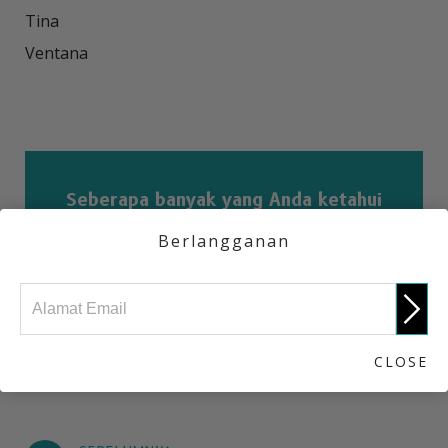
Tina

Ventana

Seberapa banyak yang Anda ketahui
tentang met kristal?
Berlangganan
Take the Quiz
CLOSE