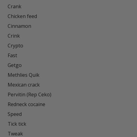
Crank

Chicken feed

Cinnamon

Crink

Crypto

Fast

Getgo

Methlies Quik

Mexican crack

Pervitin (Rep Ceko)

Redneck cocaine

Speed

Tick tick

Tweak
