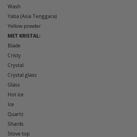
Wash

Yaba (Asia Tenggara)

MET KRISTAL:
Blade

Cristy

Crystal

Crystal glass

Glass

Hot ice

Ice

Quartz

Shards

Stove top
