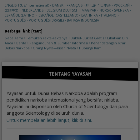
עברית
ENGLISH (US/International)
DANSK
FRANÇAIS
日本語
РУССКИЙ
繁體中文
NEDERLANDS
BELGIUM
DEUTSCH
MAGYAR
NORSK
SVENSKA
ESPAÑOL (LATINO)
ESPAÑOL (CASTELLANO)
ΕΛΛΗΝΙΚA
ITALIANO
PORTUGUÊS
PORTUGUÊS (BRASIL)
BAHASA INDONESIA
Berbagai link (taut)
Siapa Kami
Temukan Fakta-Faktanya
Buklet-Buklet Gratis
Libatkan Diri
Anda
Berita
Pengunduhan & Sumber Informasi
Penandatangan Ikrar
Bebas Narkoba
Orang Nyata—Kisah Nyata
Hubungi Kami
TENTANG YAYASAN
Yayasan untuk Dunia Bebas Narkoba adalah program
pendidikan narkoba internasional yang bersifat nirlaba.
Yayasan ini disponsori oleh Church of Scientology dan para
anggota Scientology di seluruh dunia.
Untuk mempelajari lebih lanjut, klik di sini.