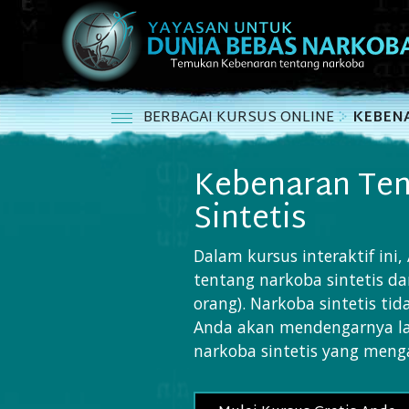
BERBAGAI KURSUS ONLINE
KEBEN
Kebenaran Te
Sintetis
Dalam kursus interaktif in
tentang narkoba sintetis d
orang). Narkoba sintetis tid
Anda akan mendengarnya l
narkoba sintetis yang menga