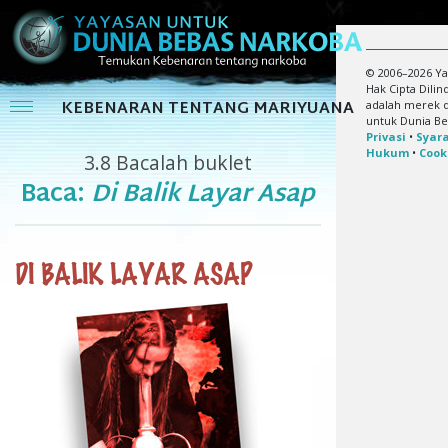
© 2006–2026 Ya
Hak Cipta Dili
KEBENARAN TENTANG MARIYUANA
adalah merek d
untuk Dunia B
Privasi
•
Syar
Hukum
•
Cook
3.8
Bacalah buklet
Baca:
Di Balik Layar Asap
DI BALIK LAYAR ASAP