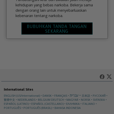
kehidupan yang bebas narkoba. Bekerja sama
dengan orang lain untuk menyebarluaskan
kebenaran tentang narkoba.
BUBUHKAN TANDA TANGAN
SEKARANG
International Sites
עברית
ENGLISH (US/International)
DANSK
FRANÇAIS
日本語
РУССКИЙ
繁體中文
NEDERLANDS
BELGIUM
DEUTSCH
MAGYAR
NORSK
SVENSKA
ESPAÑOL (LATINO)
ESPAÑOL (CASTELLANO)
ΕΛΛΗΝΙΚA
ITALIANO
PORTUGUÊS
PORTUGUÊS (BRASIL)
BAHASA INDONESIA