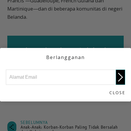
Prancis —Guadeloupe, French Guiana dan
Martinique—dan di beberapa komunitas di negeri
Belanda.
Seberapa banyak yang Anda ketahui
Berlangganan
tentang kokain crack?
Take the Quiz
CLOSE
SEBELUMNYA
Anak-Anak: Korban-Korban Paling Tidak Bersalah