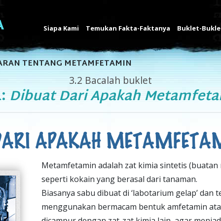
Siapa Kami
Temukan Fakta-Faktanya
Buklet-Bukle
ARAN TENTANG METAMFETAMIN
3.2
Bacalah buklet
a:
Dibuat Dari Apakah Metamfet
 DARI APAKAH METAMFETA
Metamfetamin adalah zat kimia sintetis (buatan 
seperti kokain yang berasal dari tanaman.
Biasanya sabu dibuat di ‘labotarium gelap’ dan 
menggunakan bermacam bentuk amfetamin atau
dicampur dengan zat-zat kimia lain, agar menjadi