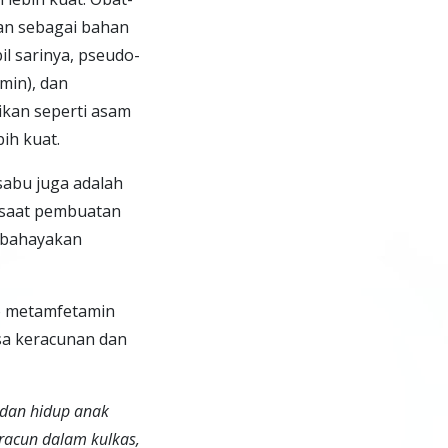
an sebagai bahan
l sarinya, pseudo-
amin), dan
kan seperti asam
ih kuat.
abu juga adalah
 saat pembuatan
embahayakan
o metamfetamin
sa keracunan dan
 dan hidup anak
eracun dalam kulkas,