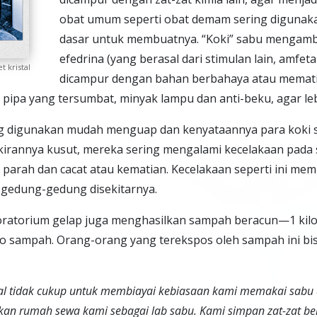
obat umum seperti obat demam sering digunak
dasar untuk membuatnya. “Koki” sabu mengambi
efedrina (yang berasal dari stimulan lain, amfet
 kristal
dicampur dengan bahan berbahaya atau memati
pipa yang tersumbat, minyak lampu dan anti-beku, agar leb
g digunakan mudah menguap dan kenyataannya para koki s
irannya kusut, mereka sering mengalami kecelakaan pada
 parah dan cacat atau kematian. Kecelakaan seperti ini m
gedung-gedung disekitarnya.
oratorium gelap juga menghasilkan sampah beracun—1 kil
lo sampah. Orang-orang yang terekspos oleh sampah ini bi
al tidak cukup untuk membiayai kebiasaan kami memakai sabu
ikan rumah sewa kami sebagai lab sabu. Kami simpan zat-zat b