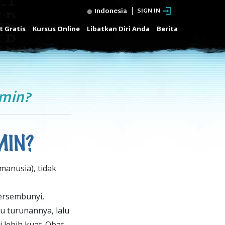
Indonesia
SIGN IN
t Gratis
Kursus Online
Libatkan Diri Anda
Berita
amin?
MIN?
manusia), tidak
tersembunyi,
 turunannya, lalu
 lebih kuat. Obat-