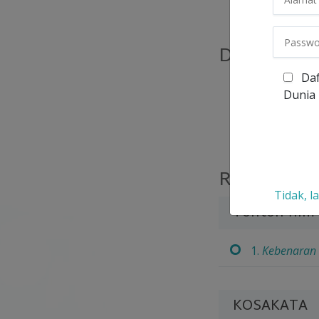
Dalam kur
Daf
Bagaimana 
Dunia
Apakah efe
Sejarah alk
Ringkasan
Tidak, l
Tonton film
1.
Kebenaran 
KOSAKATA