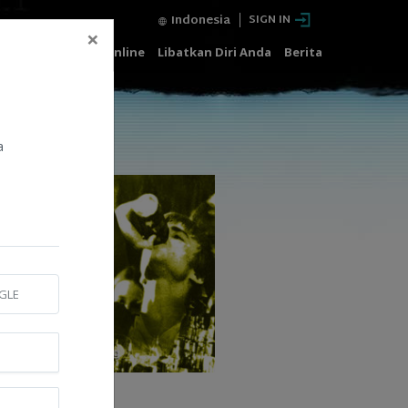
Indonesia
SIGN IN
×
t Gratis
Kursus Online
Libatkan Diri Anda
Berita
a
GLE