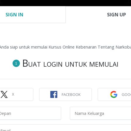
SIGN IN
SIGN UP
Siapa Kami
Temukan Fakta-Faktanya
Buklet-Bukle
ARAN TENTANG ALKOHOL
Anda siap untuk memulai Kursus Online Kebenaran Tentang Narkob
tang Alkohol
Buat login untuk memulai
1
i, Anda akan mempelajari kebenaran
mah secara terbuka tentang alkohol
dari mantan pecandu alkohol yang
annya.
X
FACEBOOK
GOO