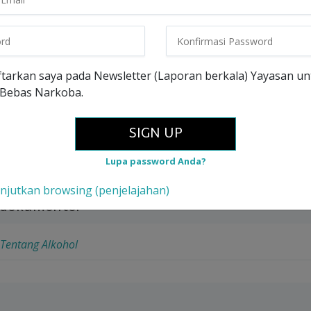
sus ini, Anda akan memahami:
tarkan saya pada Newsletter (Laporan berkala) Yayasan un
alkohol memengaruhi tubuh
 Bebas Narkoba.
k jangka pendek dan efek jangka panjang dari mengo
ohol
SIGN UP
Lupa password Anda?
 Kursus
anjutkan browsing (penjelajahan)
 dokumenter
Tentang Alkohol