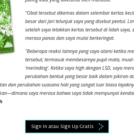
“Obat tersebut dikemas dalam selembar kertas kecil
besar dari jari telunjuk saya yang disebut pentul. L
setelah saya letakkan kertas tersebut di lidah saya,
merasa panas dan saya mulai berkeringat.
"Beberapa reaksi lainnya yang saya alami ketika 
tersebut, termasuk membesarnya pupil mata, mual
‘merinding’. Ketika saya high dengan LSD, saya mer
perubahan bentuk yang besar baik dalam pikiran d
tan dan perubahan suasana hati yang sangat luar biasa layakny
an—dimana saya merasa bahwa saya tidak mempunyai kendali 
h
Sign In atau Sign Up Gratis