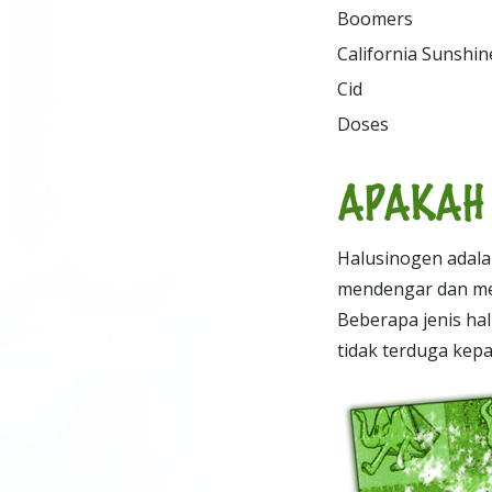
Boomers

Loony toons

Yellow sunshine

California Sunshine
Lucy in the sky with diamond
Zen
Cid

Microdot

Doses

Pane

APAKAH 
Halusinogen adala
mendengar dan mer
Beberapa jenis ha
tidak terduga kep