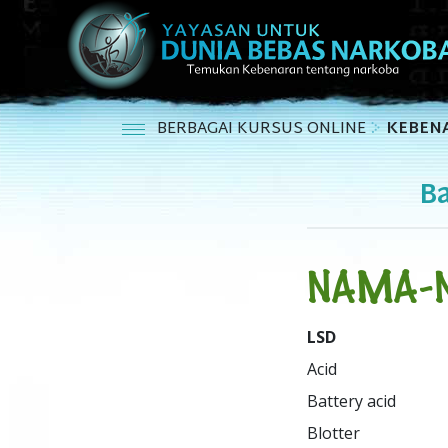
BERBAGAI KURSUS ONLINE
KEBEN
B
NAMA-
LSD
Acid

Golden Dragon

Superman

Battery acid

Heavenly Blue

Tab

Blotter

Hippie

Window pane
