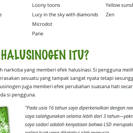


s



HALUSINOGEN ITU?
h narkoba yang memberi efek halusinasi. Si pengguna melih
asakan sesuatu yang tampak sangat nyata tetapi sesungg
lusinogen juga memberi efek perubahan suasana hati secara
ada si pengguna.
"
P
ada usia 16 tahun saya diperkenalkan dengan nar
saya salahgunakan selama lebih dari 3 tahun—yakni
saya sadari adalah kenyataan bahwa LSD merupak
paling kuat yang diketahui oleh manusia.